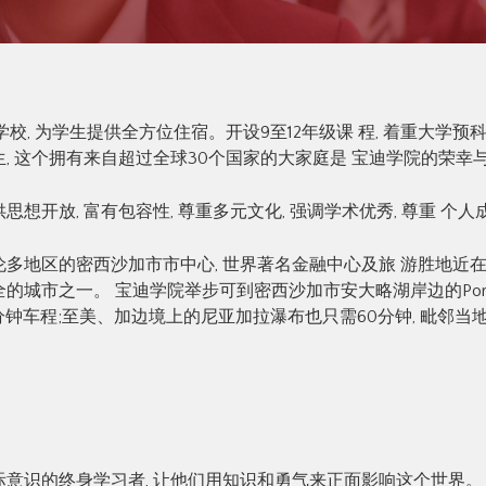
校, 为学生提供全方位住宿。开设9至12年级课 程, 着重大学
, 这个拥有来自超过全球30个国家的大家庭是 宝迪学院的荣幸
想开放, 富有包容性, 尊重多元文化, 强调学术优秀, 尊重 个
多地区的密西沙加市市中心, 世界著名金融中心及旅 游胜地近在
城市之一。 宝迪学院举步可到密西沙加市安大略湖岸边的Port C
分钟车程;至美、加边境上的尼亚加拉瀑布也只需60分钟, 毗邻
意识的终身学习者, 让他们用知识和勇气来正面影响这个世界。