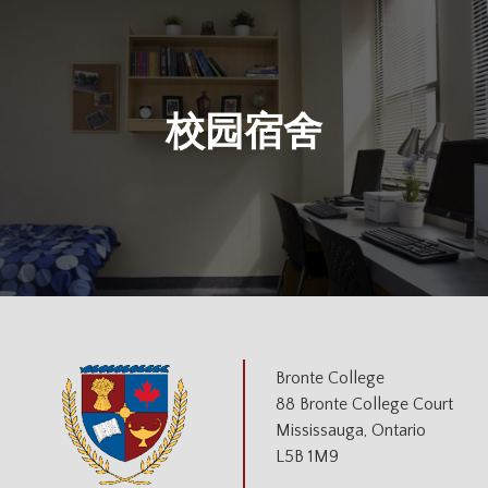
校园宿舍
Bronte College
88 Bronte College Court
Mississauga, Ontario
L5B 1M9